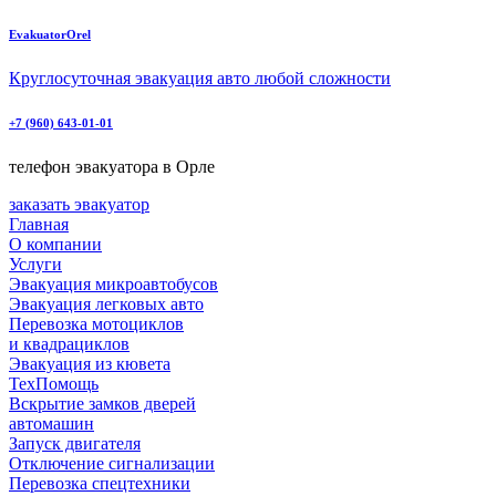
EvakuatorOrel
Круглосуточная эвакуация авто любой сложности
+7 (960) 643-01-01
телефон эвакуатора в Орле
заказать эвакуатор
Главная
О компании
Услуги
Эвакуация микроавтобусов
Эвакуация легковых авто
Перевозка мотоциклов
и квадрациклов
Эвакуация из кювета
ТехПомощь
Вскрытие замков дверей
автомашин
Запуск двигателя
Отключение сигнализации
Перевозка спецтехники