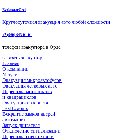
EvakuatorOrel
Круглосуточная эвакуация авто любой сложности
+7 (960) 643-01-01
телефон эвакуатора в Орле
заказать эвакуатор
Главная
О компании
Услуги
Эвакуация микроавтобусов
Эвакуация легковых авто
Перевозка мотоциклов
и квадрациклов
Эвакуация из кювета
ТехПомощь
Вскрытие замков дверей
автомашин
Запуск двигателя
Отключение сигнализации
Перевозка спецтехники