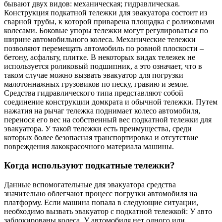
бывают двух видов: механическая; гидравлическая.
Конструкция подкатной тележки для эвакуатора состоит из
сварной трубы, к которой приварена площадка с роликовыми
колесами. Боковые упоры тележки могут регулироваться по
ширине автомобильного колеса. Механические тележки
позволяют перемещать автомобиль по ровной плоскости –
бетону, асфальту, плитке. В некоторых видах тележек не
используется роликовый подшипник, а это означает, что в
таком случае можно вызвать эвакуатор для погрузки
малотоннажных грузовиков по песку, гравию и земле.
Средства гидравлического типа представляют собой
соединение конструкции домкрата и обычной тележки. Путем
нажатия на рычаг тележка поднимает колесо автомобиля,
перенося его вес на собственный вес подкатной тележки для
эвакуатора. У такой тележки есть преимущества, среди
которых более безопасная транспортировка и отсутствие
повреждения лакокрасочного материала машины.
Когда используют подкатные тележки?
Данные вспомогательные для эвакуатора средства
значительно облегчают процесс погрузки автомобиля на
платформу. Если машина попала в следующие ситуации,
необходимо вызвать эвакуатор с подкатной тележкой: У авто
заблокированы колеса. У автомобиля нет одного или