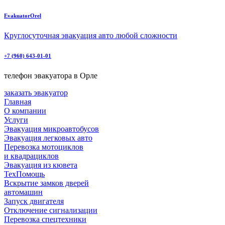
EvakuatorOrel
Круглосуточная эвакуация авто любой сложности
+7 (960) 643-01-01
телефон эвакуатора в Орле
заказать эвакуатор
Главная
О компании
Услуги
Эвакуация микроавтобусов
Эвакуация легковых авто
Перевозка мотоциклов
и квадрациклов
Эвакуация из кювета
ТехПомощь
Вскрытие замков дверей
автомашин
Запуск двигателя
Отключение сигнализации
Перевозка спецтехники