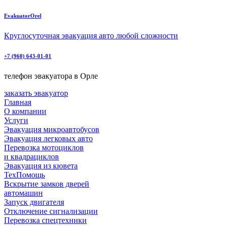
EvakuatorOrel
Круглосуточная эвакуация авто любой сложности
+7 (960) 643-01-01
телефон эвакуатора в Орле
заказать эвакуатор
Главная
О компании
Услуги
Эвакуация микроавтобусов
Эвакуация легковых авто
Перевозка мотоциклов
и квадрациклов
Эвакуация из кювета
ТехПомощь
Вскрытие замков дверей
автомашин
Запуск двигателя
Отключение сигнализации
Перевозка спецтехники