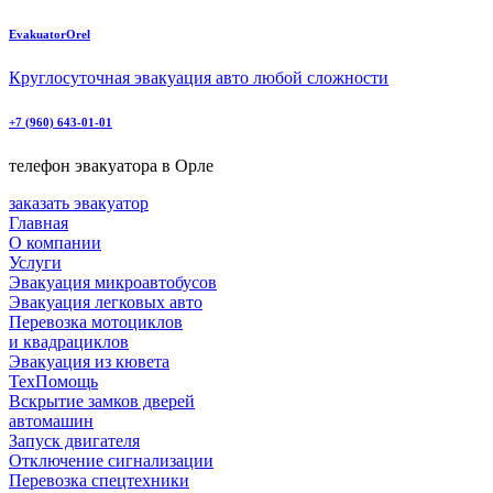
EvakuatorOrel
Круглосуточная эвакуация авто любой сложности
+7 (960) 643-01-01
телефон эвакуатора в Орле
заказать эвакуатор
Главная
О компании
Услуги
Эвакуация микроавтобусов
Эвакуация легковых авто
Перевозка мотоциклов
и квадрациклов
Эвакуация из кювета
ТехПомощь
Вскрытие замков дверей
автомашин
Запуск двигателя
Отключение сигнализации
Перевозка спецтехники