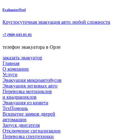
EvakuatorOrel
Круглосуточная эвакуация авто любой сложности
+7 (960) 643-01-01
телефон эвакуатора в Орле
заказать эвакуатор
Главная
О компании
Услуги
Эвакуация микроавтобусов
Эвакуация легковых авто
Перевозка мотоциклов
и квадрациклов
Эвакуация из кювета
ТехПомощь
Вскрытие замков дверей
автомашин
Запуск двигателя
Отключение сигнализации
Перевозка спецтехники